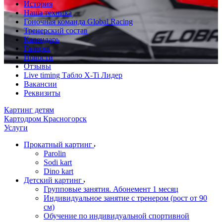
История
Наша техника
Гоночная команда Global Racing
Тренерский состав
Календарь
Галерея
Новости
Отзывы
Live timing Табло X-Ti Лидер
Вакансии
Реквизиты
Картинг детям
Картодром Красногорск
Услуги
Прокатный картинг
Parolin
Sodi kart
Dino kart
Детский картинг
Групповые занятия. Абонемент 1 месяц
Индивидуальное занятие с тренером (рост от 90
см)
Обучение по индивидуальной спортивной