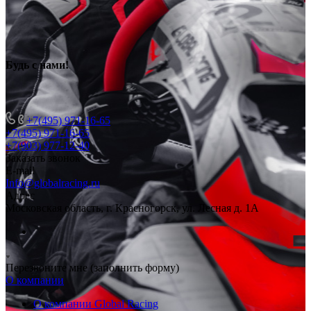
Будь с нами
!
+7(495) 971-16-65
+7(495) 971-16-65
+7(903) 977-12-40
Заказать звонок
E-mail
Info@globalracing.ru
Адрес
Московская область, г. Красногорск, ул. Лесная д. 1А
Перезвоните мне (заполнить форму)
О компании
О компании Global Racing