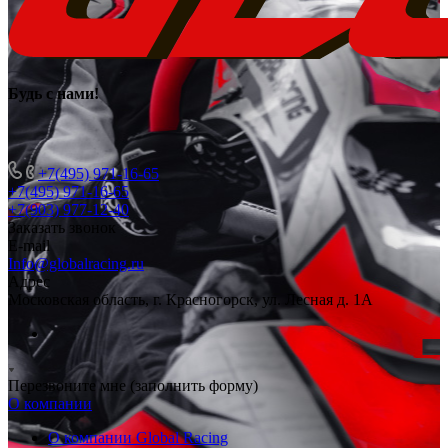
Будь с нами
!
+7(495) 971-16-65
+7(495) 971-16-65
+7(903) 977-12-40
Заказать звонок
E-mail
Info@globalracing.ru
Адрес
Московская область, г. Красногорск, ул. Лесная д. 1А
Перезвоните мне (заполнить форму)
О компании
О компании Global Racing