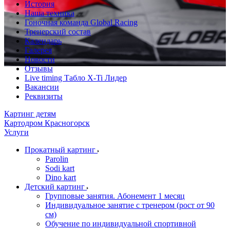
История
Наша техника
Гоночная команда Global Racing
Тренерский состав
Календарь
Галерея
Новости
Отзывы
Live timing Табло X-Ti Лидер
Вакансии
Реквизиты
Картинг детям
Картодром Красногорск
Услуги
Прокатный картинг
Parolin
Sodi kart
Dino kart
Детский картинг
Групповые занятия. Абонемент 1 месяц
Индивидуальное занятие с тренером (рост от 90
см)
Обучение по индивидуальной спортивной